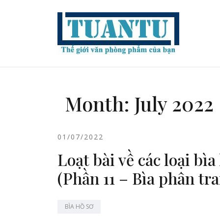
Skip
to
content
Month:
July 2022
01/07/2022
Loạt bài về các loại bì
(Phần 11 – Bìa phân tr
BÌA HỒ SƠ