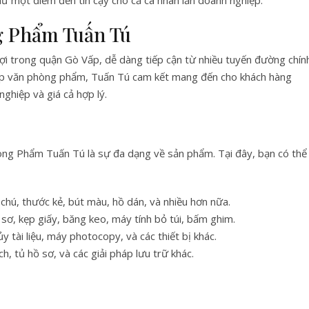
hư một điểm đến tin cậy cho cả cá nhân lẫn doanh nghiệp.
ng Phẩm Tuấn Tú
lợi trong quận Gò Vấp, dễ dàng tiếp cận từ nhiều tuyến đường chín
cấp văn phòng phẩm, Tuấn Tú cam kết mang đến cho khách hàng
ghiệp và giá cả hợp lý.
ng Phẩm Tuấn Tú là sự đa dạng về sản phẩm. Tại đây, bạn có thể
hi chú, thước kẻ, bút màu, hồ dán, và nhiều hơn nữa.
hồ sơ, kẹp giấy, băng keo, máy tính bỏ túi, bấm ghim.
y tài liệu, máy photocopy, và các thiết bị khác.
ch, tủ hồ sơ, và các giải pháp lưu trữ khác.