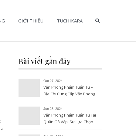
SEARCH BUTT
NG
GIỚI THIỆU
TUCHIKARA
Bài viết gần đây
Oct 27, 2024
Văn Phòng Phẩm Tuấn Tú –
Địa Chỉ Cung Cấp Văn Phòng
Phẩm Uy Tín và Chất Lượng
Jun 23, 2024
Văn Phòng Phẩm Tuấn Tú Tại
t
Quận Gò Vấp: Sự Lựa Chọn
ra
Hoàn Hảo