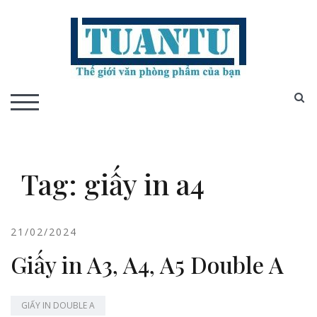
Skip
to
content
S
TOGGLE MOBILE MENU
Tag:
giấy in a4
21/02/2024
Giấy in A3, A4, A5 Double A
GIẤY IN DOUBLE A