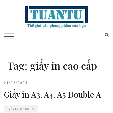
Skip
to
content
S
TOGGLE MOBILE MENU
Tag:
giấy in cao cấp
21/02/2024
Giấy in A3, A4, A5 Double A
GIẤY IN DOUBLE A