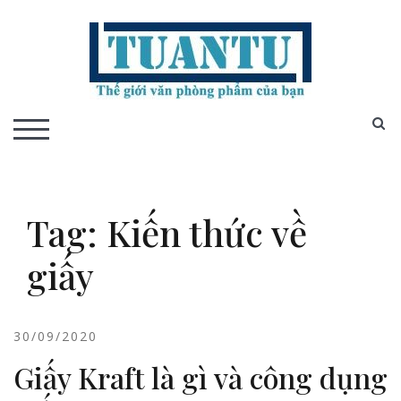
Skip
to
content
S
TOGGLE MOBILE MENU
Tag:
Kiến thức về
giấy
30/09/2020
Giấy Kraft là gì và công dụng