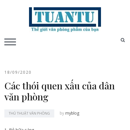
Skip
to
content
S
TOGGLE MOBILE MENU
18/09/2020
Các thói quen xấu của dân
văn phòng
by
myblog
THỦ THUẬT VĂN PHÒNG
1. Bỏ bữa sáng