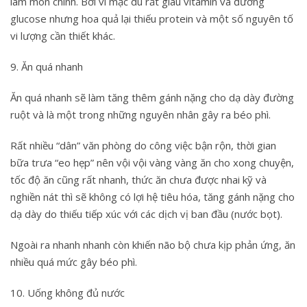
làm món chính. Bởi vì mặc dù rất giàu vitamin và đường
glucose nhưng hoa quả lại thiếu protein và một số nguyên tố
vi lượng cần thiết khác.
9. Ăn quá nhanh
Ăn quá nhanh sẽ làm tăng thêm gánh nặng cho dạ dày đường
ruột và là một trong những nguyên nhân gây ra béo phì.
Rất nhiều “dân” văn phòng do công việc bận rộn, thời gian
bữa trưa “eo hẹp” nên vội vội vàng vàng ăn cho xong chuyện,
tốc độ ăn cũng rất nhanh, thức ăn chưa được nhai kỹ và
nghiền nát thì sẽ không có lợi hệ tiêu hóa, tăng gánh nặng cho
dạ dày do thiếu tiếp xúc với các dịch vị ban đầu (nước bọt).
Ngoài ra nhanh nhanh còn khiến não bộ chưa kịp phản ứng, ăn
nhiều quá mức gây béo phì.
10. Uống không đủ nước