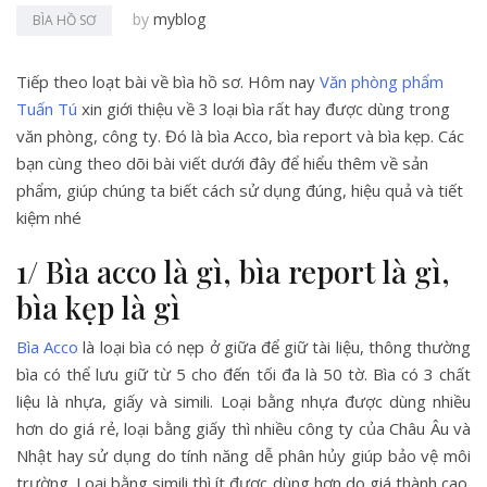
by
myblog
BÌA HỒ SƠ
Tiếp theo loạt bài về bìa hồ sơ. Hôm nay
Văn phòng phẩm
Tuấn Tú
xin giới thiệu về 3 loại bìa rất hay được dùng trong
văn phòng, công ty. Đó là bìa Acco, bìa report và bìa kẹp. Các
bạn cùng theo dõi bài viết dưới đây để hiểu thêm về sản
phẩm, giúp chúng ta biết cách sử dụng đúng, hiệu quả và tiết
kiệm nhé
1/ Bìa acco là gì, bìa report là gì,
bìa kẹp là gì
Bìa Acco
là loại bìa có nẹp ở giữa để giữ tài liệu, thông thường
bìa có thể lưu giữ từ 5 cho đến tối đa là 50 tờ. Bìa có 3 chất
liệu là nhựa, giấy và simili. Loại bằng nhựa được dùng nhiều
hơn do giá rẻ, loại bằng giấy thì nhiều công ty của Châu Âu và
Nhật hay sử dụng do tính năng dễ phân hủy giúp bảo vệ môi
trường. Loại bằng simili thì ít được dùng hơn do giá thành cao.