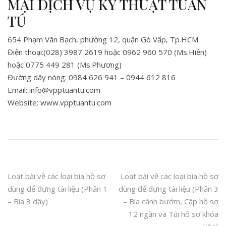
MẠI DỊCH VỤ KỸ THUẬT TUẤN
TÚ
654 Phạm Văn Bạch, phường 12, quận Gò Vấp, Tp.HCM
Điện thoại:(028) 3987 2619 hoặc 0962 960 570 (Ms.Hiền)
hoặc 0775 449 281 (Ms.Phương)
Đường dây nóng: 0984 626 941 – 0944 612 816
Email: info@vpptuantu.com
Website: www.vpptuantu.com
Post
Loạt bài về các loại bìa hồ sơ
Loạt bài về các loại bìa hồ sơ
dùng để đựng tài liệu (Phần 1
dùng để đựng tài liệu (Phần 3
navigation
– Bìa 3 dây)
– Bìa cánh bướm, Cặp hồ sơ
12 ngăn và Túi hồ sơ khóa