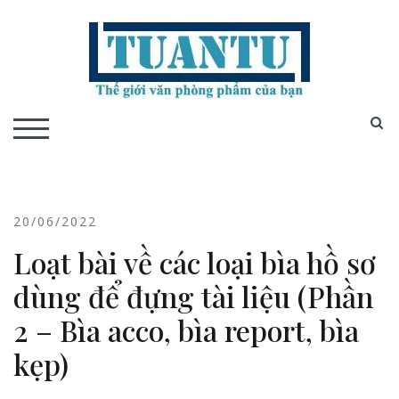
Skip
to
content
S
TOGGLE MOBILE MENU
20/06/2022
Loạt bài về các loại bìa hồ sơ
dùng để đựng tài liệu (Phần
2 – Bìa acco, bìa report, bìa
kẹp)