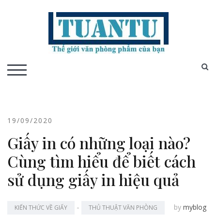
Skip
to
content
S
TOGGLE MOBILE MENU
19/09/2020
Giấy in có những loại nào?
Cùng tìm hiểu để biết cách
sử dụng giấy in hiệu quả
-
by
myblog
KIẾN THỨC VỀ GIẤY
THỦ THUẬT VĂN PHÒNG